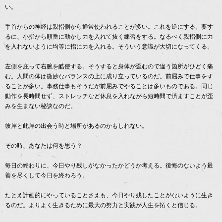
い。
手首からの神経は親指側から通常使われることが多い。これを逆にする。要す
るに、小指から順番に動かし力を入れて抜く練習をする。なるべく親指側に力
を入れないように均等に指に力を入れる。そういう意識が大切になってくる。
左側を庇って右腕を酷使する。そうすると身体が歪むので違う箇所がひどく痛
む。人間の体は微妙なバランスの上に成り立っているのだ。前屈みで仕事をす
ることが多い。事務仕事もそうだが前屈みでやることは多いものである。同じ
動作を長時間せず、ストレッチなど休息を入れながら短時間で済ますことが歪
みを生まない秘訣なのだ。
彼岸と此岸の出会う時と場所があるのかもしれない。
その時、あなたは何を思う？
毎日の終わりに、今日やり残しがなかったかどうか考える。後悔のないよう最
善を尽くして今日を終わろう。
たとえ計画的にやっていることさえも、今日やり残したことがないように生き
るのだ。よりよく生きるために最大の努力と実践が人生を拓くと信じる。