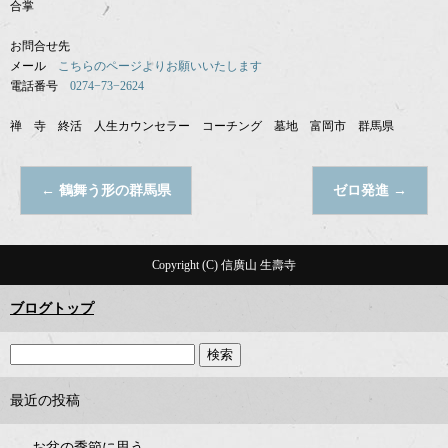
合掌
お問合せ先
メール
こちらのページよりお願いいたします
電話番号
0274−73−2624
禅 寺 終活 人生カウンセラー コーチング 墓地 富岡市 群馬県
←
鶴舞う形の群馬県
ゼロ発進
→
Copyright (C) 信廣山 生壽寺
ブログトップ
最近の投稿
お盆の季節に思う