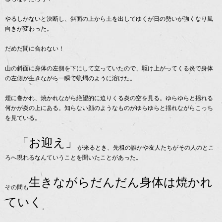
やるしかないと決断し、斜面の上から土を出してゆくが日の勢いが強くなり風
向きが変わった。
だめだ間に合わない！
山の斜面に身体の左側を下にして立っていたので、駆け上がってくる炎で身体
の左側が生きながら一瞬で蝋燭のように溶けた。
煙に巻かれ、焼かれながら絶望的に迫りくる炎の空を見る。ゆらゆらと揺れる
何かが炎の上にある。知らない顔のようなものがゆらゆらと揺れながらこっち
を見ている。
「お迎え」
が来るとき、先祖の誰かや友人たちがその人のとこ
ろへ現れるなんていうことを聞いたことがあった。
生きながらだんだん身体は焼かれ
その間も
ていく
。