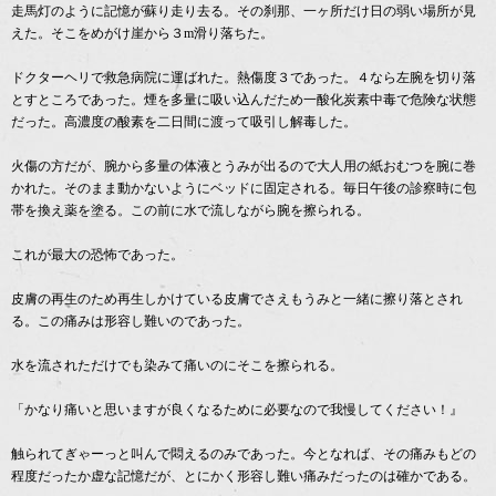
走馬灯のように記憶が蘇り走り去る。その刹那、一ヶ所だけ日の弱い場所が見
えた。そこをめがけ崖から３m滑り落ちた。
ドクターヘリで救急病院に運ばれた。熱傷度３であった。４なら左腕を切り落
とすところであった。煙を多量に吸い込んだため一酸化炭素中毒で危険な状態
だった。高濃度の酸素を二日間に渡って吸引し解毒した。
火傷の方だが、腕から多量の体液とうみが出るので大人用の紙おむつを腕に巻
かれた。そのまま動かないようにベッドに固定される。毎日午後の診察時に包
帯を換え薬を塗る。この前に水で流しながら腕を擦られる。
これが最大の恐怖であった。
皮膚の再生のため再生しかけている皮膚でさえもうみと一緒に擦り落とされ
る。この痛みは形容し難いのであった。
水を流されただけでも染みて痛いのにそこを擦られる。
「かなり痛いと思いますが良くなるために必要なので我慢してください！』
触られてぎゃーっと叫んで悶えるのみであった。今となれば、その痛みもどの
程度だったか虚な記憶だが、とにかく形容し難い痛みだったのは確かである。