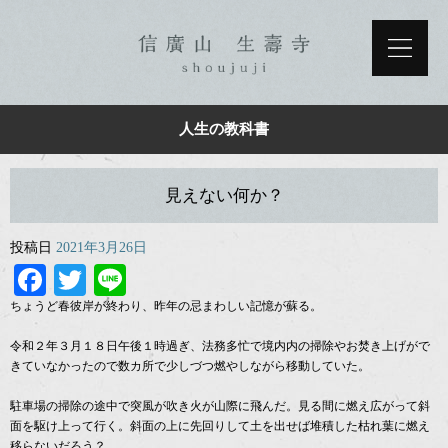
人生の教科書
見えない何か？
投稿日
2021年3月26日
Facebook
Twitter
Line
ちょうど春彼岸が終わり、昨年の忌まわしい記憶が蘇る。
令和２年３月１８日午後１時過ぎ、法務多忙で境内内の掃除やお焚き上げがで
きていなかったので数カ所で少しづつ燃やしながら移動していた。
駐車場の掃除の途中で突風が吹き火が山際に飛んだ。見る間に燃え広がって斜
面を駆け上って行く。斜面の上に先回りして土を出せば堆積した枯れ葉に燃え
移らないだろう？