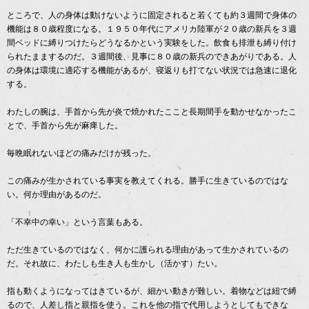
ところで、人の身体は動けないように固定されると若くても約３週間で身体の
機能は８０歳程度になる。１９５０年代にアメリカ陸軍が２０歳の新兵を３週
間ベッドに縛りつけたらどうなるかという実験をした。飲食も排泄も縛り付け
られたままするのだ。３週間後、見事に８０歳の新兵のできあがりである。人
の身体は環境に適応する機能があるが、寝返りも打てない状況では急速に退化
する。
わたしの腕は、手首から先が炎で焼かれたここと長期間手を動かせなかったこ
とで、手首から先が麻痺した。
毎晩眠れないほどの痛みだけが残った。
この痛みが生かされている事実を教えてくれる。勝手に生きているのではな
い。何か理由があるのだ。
「不幸中の幸い」という言葉もある。
ただ生きているのではなく、何かに護られる理由があって生かされているの
だ。それ故に、わたしも生き人も生かし（活かす）たい。
指も動くようになってはきているが、細かい動きが難しい。着物などは紐で縛
るので、人差し指と親指を使う。これを他の指で代用しようとしてもできな